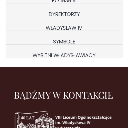
PO 1939 R.
DYREKTORZY
WŁADYSŁAW IV
SYMBOLE
WYBITNI WŁADYSŁAWIACY
BĄDŹMY W KONTAKCIE