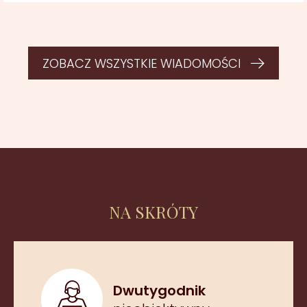
ZOBACZ WSZYSTKIE WIADOMOŚCI
NA SKRÓTY
Dwutygodnik